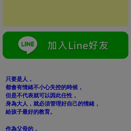
只要是人，
都會有情緒不小心失控的時候，
但是不代表就可以因此任性，
身為大人，就必須管理好自己的情緒，
給孩子最好的教育。
作為父母的，