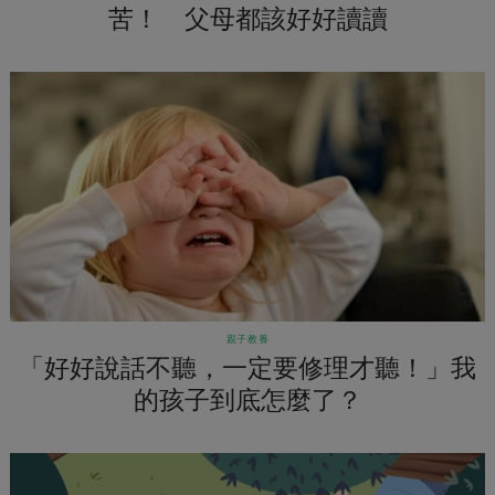
苦！ 父母都該好好讀讀
親子教養
「好好說話不聽，一定要修理才聽！」我
的孩子到底怎麼了？