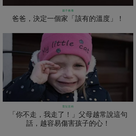
親子教養
爸爸，決定一個家「該有的溫度」！
育兒百科
「你不走，我走了！」父母越常說這句
話，越容易傷害孩子的心！