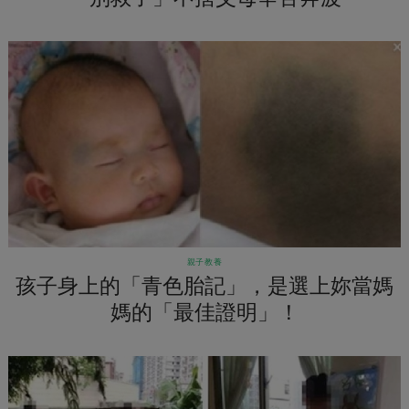
親子教養
孩子身上的「青色胎記」，是選上妳當媽
媽的「最佳證明」！