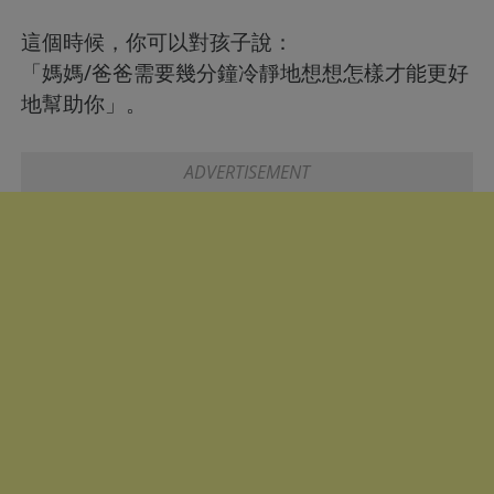
這個時候，你可以對孩子說：
「媽媽/爸爸需要幾分鐘冷靜地想想怎樣才能更好
地幫助你」。