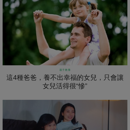
親子教養
這4種爸爸，養不出幸福的女兒，只會讓
女兒活得很“慘”