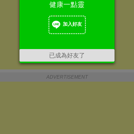
健康一點靈
加入好友
已成為好友了