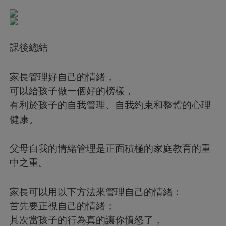
課後總結
家長管理好自己的情緒，
可以給孩子做一個好的榜樣，
有利於孩子的自我管理、自我約束和整體的心理
健康。
父母自我的情緒管理是正面積極的家庭教育的重
中之重。
家長可以用以下方法來管理自己的情緒：
首先要正視自己的情緒；
其次當孩子的行為真的讓你憤怒了，